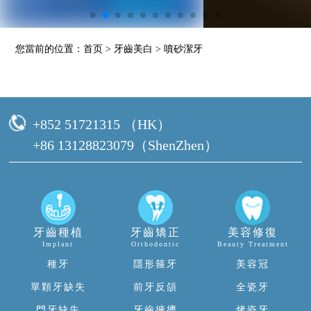
您當前的位置：
首页
>
牙齒美白
>
噴砂潔牙
+852 51721315 （HK）
+86 13128823079（ShenZhen）
牙齒種植
牙齒矯正
美容修復
Implant
Orthodontic
Beauty Treatment
種牙
隱形箍牙
美容冠
單顆牙缺失
前牙反頜
全瓷牙
門牙缺失
牙齒擁擠
烤瓷牙