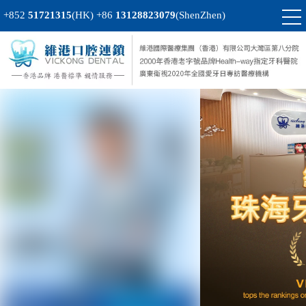
+852
51721315
(HK)
+86
13128823079
(ShenZhen)