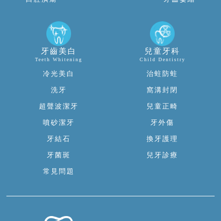
牙齒美白
兒童牙科
Teeth Whitening
Child Dentistry
冷光美白
治蛀防蛀
洗牙
窩溝封閉
超聲波潔牙
兒童正畸
噴砂潔牙
牙外傷
牙結石
換牙護理
牙菌斑
兒牙診療
常見問題