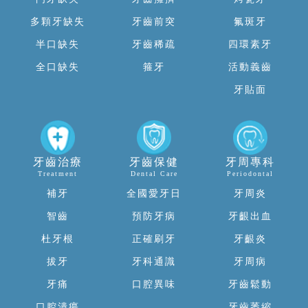
多顆牙缺失
牙齒前突
氟斑牙
半口缺失
牙齒稀疏
四環素牙
全口缺失
箍牙
活動義齒
牙貼面
牙齒治療
牙齒保健
牙周專科
Treatment
Dental Care
Periodontal
補牙
全國愛牙日
牙周炎
智齒
預防牙病
牙齦出血
杜牙根
正確刷牙
牙齦炎
拔牙
牙科通識
牙周病
牙痛
口腔異味
牙齒鬆動
口腔潰瘍
牙齒萎縮