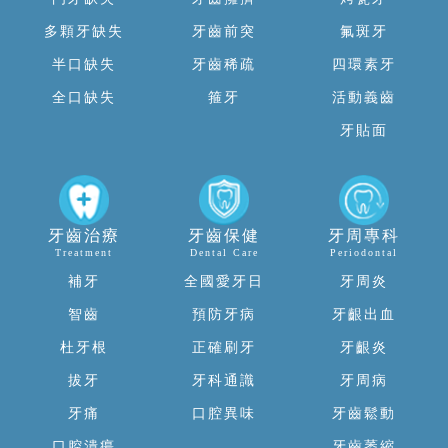
多顆牙缺失
牙齒前突
氟斑牙
半口缺失
牙齒稀疏
四環素牙
全口缺失
箍牙
活動義齒
牙貼面
牙齒治療
牙齒保健
牙周專科
Treatment
Dental Care
Periodontal
補牙
全國愛牙日
牙周炎
智齒
預防牙病
牙齦出血
杜牙根
正確刷牙
牙齦炎
拔牙
牙科通識
牙周病
牙痛
口腔異味
牙齒鬆動
口腔潰瘍
牙齒萎縮