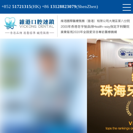
+852
51721315
(HK)
+86
13128823079
(ShenZhen)