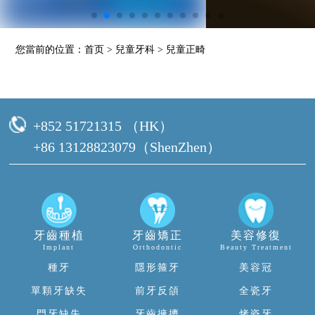
您當前的位置：
首页
>
兒童牙科
>
兒童正畸
+852 51721315 （HK）
+86 13128823079（ShenZhen）
牙齒種植
牙齒矯正
美容修復
Implant
Orthodontic
Beauty Treatment
種牙
隱形箍牙
美容冠
單顆牙缺失
前牙反頜
全瓷牙
門牙缺失
牙齒擁擠
烤瓷牙