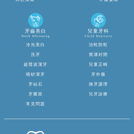
牙齒美白
兒童牙科
Teeth Whitening
Child Dentistry
冷光美白
治蛀防蛀
洗牙
窩溝封閉
超聲波潔牙
兒童正畸
噴砂潔牙
牙外傷
牙結石
換牙護理
牙菌斑
兒牙診療
常見問題